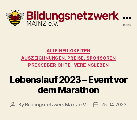
Menu
Bildungsnetzwerk
Mainz
e.V.
Categories
ALLE NEUIGKEITEN
AUSZEICHNUNGEN, PREISE, SPONSOREN
PRESSEBERICHTE
VEREINSLEBEN
Lebenslauf 2023 – Event vor
dem Marathon
By
Bildungsnetzwerk Mainz e.V.
25.04.2023
Post
Post
author
date