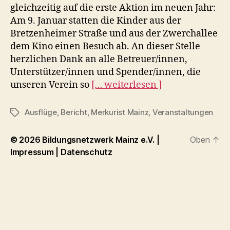
gleichzeitig auf die erste Aktion im neuen Jahr:
Am 9. Januar statten die Kinder aus der
Bretzenheimer Straße und aus der Zwerchallee
dem Kino einen Besuch ab. An dieser Stelle
herzlichen Dank an alle Betreuer/innen,
Unterstützer/innen und Spender/innen, die
“Merkurist
unseren Verein so
[… weiterlesen ]
Mainz
berichtet
Ausflüge
,
Bericht
,
Merkurist Mainz
,
Veranstaltungen
Tags
über
geplanten
© 2026
Bildungsnetzwerk Mainz e.V.
|
Oben
↑
Kino-
Impressum
|
Datenschutz
Ausflug”