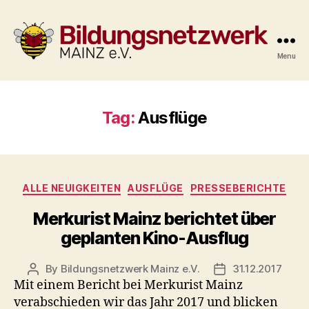
Menu
Bildungsnetzwerk
Mainz
e.V.
Tag:
Ausflüge
Categories
ALLE NEUIGKEITEN
AUSFLÜGE
PRESSEBERICHTE
Merkurist Mainz berichtet über
geplanten Kino-Ausflug
By
Bildungsnetzwerk Mainz e.V.
31.12.2017
Post
Post
Mit einem Bericht bei Merkurist Mainz
author
date
verabschieden wir das Jahr 2017 und blicken