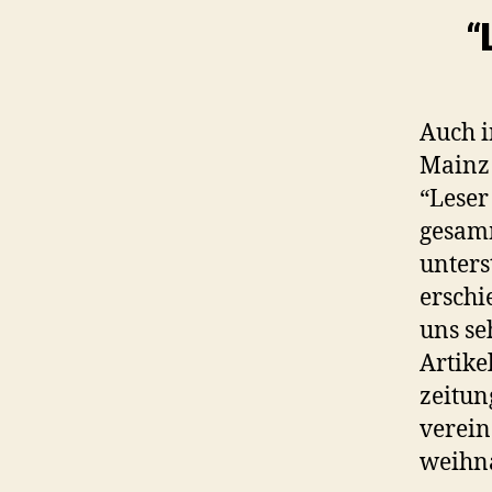
“
Auch i
Mainz 
“Leser
gesamm
unters
erschi
uns se
Artike
zeitun
verein
weihna