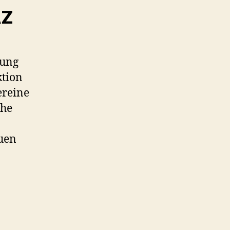
AZ
tung
ktion
ereine
che
euen