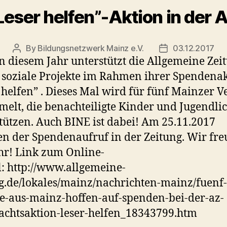
Leser helfen”-Aktion in der 
By
Bildungsnetzwerk Mainz e.V.
03.12.2017
Post
Post
n diesem Jahr unterstützt die Allgemeine Zei
author
date
soziale Projekte im Rahmen ihrer Spendena
 helfen” . Dieses Mal wird für fünf Mainzer V
elt, die benachteiligte Kinder und Jugendli
tützen. Auch BINE ist dabei! Am 25.11.2017
en der Spendenaufruf in der Zeitung. Wir fr
hr! Link zum Online-
l: http://www.allgemeine-
g.de/lokales/mainz/nachrichten-mainz/fuenf-
e-aus-mainz-hoffen-auf-spenden-bei-der-az-
chtsaktion-leser-helfen_18343799.htm